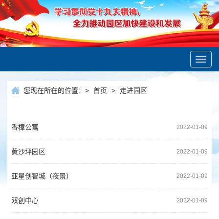
Toggl
navig
您现在所在的位置：
>
首页
>
走进园区
香樟公寓
2022-01-09
黄沙坪园区
2022-01-09
亚星创智城（夜景）
2022-01-09
双创中心
2022-01-09