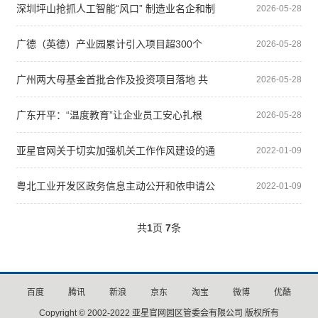
深圳坪山抢抓人工智能“风口” 制造业名企和制
2026-05-28
造业强区“双向奔赴”
广德（英德）产业园累计引入项目超300个
2026-05-28
广州两大母基金首批合作及投资项目落地 共
2026-05-28
签约超400亿元
广东开平：“温度教育”让企业员工安心扎根
2026-05-28
亚星官网关于切实加强机关工作作风建设的通
2022-01-09
知
粤北工业开发区政务信息主动公开和依申请公
2022-01-09
开制度（试行）
共
1
页
7
条
百度
腾讯
新浪
京东
淘宝
微博
优酷
Copyright © 2002-2022 亚星官网园区管委会有限公司 版权所有