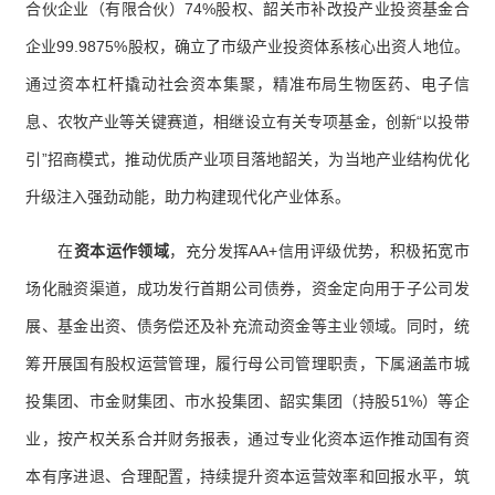
合伙企业（有限合伙）74%股权、韶关市补改投产业投资基金合
企业99.9875%股权，确立了市级产业投资体系核心出资人地位。
通过资本杠杆撬动社会资本集聚，精准布局生物医药、电子信
息、农牧产业等关键赛道，相继设立有关专项基金，创新“以投带
引”招商模式，推动优质产业项目落地韶关，为当地产业结构优化
升级注入强劲动能，助力构建现代化产业体系。
在
资本运作领域
，充分发挥AA+信用评级优势，积极拓宽市
场化融资渠道，成功发行首期公司债券，资金定向用于子公司发
展、基金出资、债务偿还及补充流动资金等主业领域。同时，统
筹开展国有股权运营管理，履行母公司管理职责，下属涵盖市城
投集团、市金财集团、市水投集团、韶实集团（持股51%）等企
业，按产权关系合并财务报表，通过专业化资本运作推动国有资
本有序进退、合理配置，持续提升资本运营效率和回报水平，筑