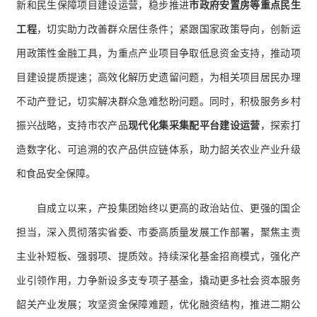
新和民生保障项目建设运营，稳步推进
市政府
安置房等重点民生
工程
，切实助力改善群众居住条件；紧跟国家政策导向，创新运
用政策性金融工具，为重点产业项目争取低息资金支持，推动项
目建设提质提速；高效化解历史遗留问题，为相关项目居民办理
不动产登记，切实解决群众急难愁盼问题。同时，积极服务乡村
振兴战略，支持市农产品
现代化集采集配平台建设运营
，探索打
造数字化、可追溯的农产品供应链体系，助力韶关农业产业升级
和食品安全保障。
自成立以来，产投集团始终以更高的政治站位、更强的国企
担当，深入贯彻落实省委、市委高质量发展工作部署，聚焦主责
主业补短板、强弱项、提质效。持续深化基金招商模式，强化产
业引领作用，力争新设多支专项子基金，撬动更多社会资本服务
韶关产业发展；攻坚资金保障难题，优化融资结构，推进二期公