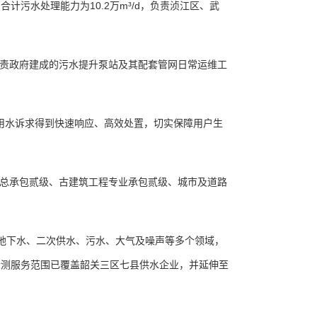
水处理能力为10.2万m³/d，负责浈江区、武
责政府建成的污水提升泵站及其配套管网日常运维工
用水诉求得到快速响应、高效处置，切实保障用户生
总承包贰级、古建筑工程专业承包贰级、城市及道路
地下水、二次供水、污水、大气及噪声等多个领域，
检测服务范围已覆盖韶关三区七县供水企业，并延伸至