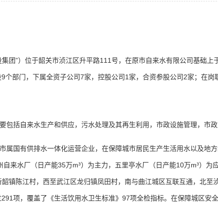
”）位于韶关市浈江区升平路111号，在原市自来水有限公司基础上于2
设9个部门，下属全资子公司7家，控股公司1家，合资参股公司2家；在岗职
包括自来水生产和供应，污水处理及其再生利用，市政设施管理，市政
国有供排水一体化运营企业，在保障城市居民生产生活用水以及地方经
自来水厂（日产能35万m³）为主力，五里亭水厂（日产能10万m³）为应
新韶镇陈江村，西至武江区龙归镇凤田村，南与曲江城区互联互通，北至浈
过291项，覆盖了《生活饮用水卫生标准》97项全检指标。在保障城区