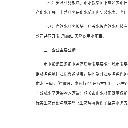
（七）安装业务板块。市水投集团下属韶关市自来
产供水工程，主营业务是供水范围内新装水表、老旧
（八）直饮水业务板块。韶关水投直饮水科技有限
公司共同开发“丹霞红”天然饮用水项目。
三、企业主要业绩
市水投集团紧扣水务高质量发展要求与城市发展需
推动各类项目建设稳步落地。集团累计建成各类供排
供水“三同五化”建设，惠及超2万户农村居民。水
有效减少了污染物入河量；韶关市山水林田湖草保护
绿美生态建设与筑牢粤北生态屏障提供了坚实水务支