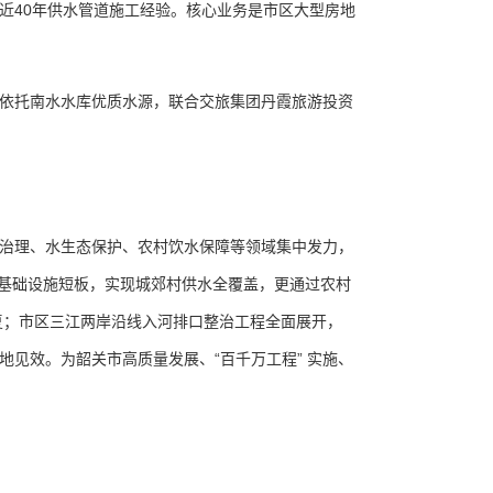
40年供水管道施工经验。核心业务是市区大型房地
依托南水水库优质水源，联合交旅集团丹霞旅游投资
治理、水生态保护、农村饮水保障等领域集中发力，
等基础设施短板，实现城郊村供水全覆盖，更通过农村
复；市区三江两岸沿线入河排口整治工程全面展开，
见效。为韶关市高质量发展、“百千万工程” 实施、